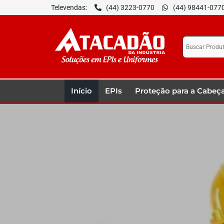
Televendas:
(44) 3223-0770
(44) 98441-077
Início
EPIs
Proteção para a Cabeç