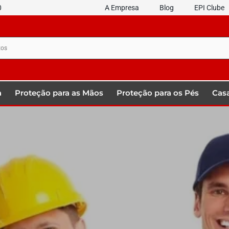
0
A Empresa
Blog
EPI Clube
a
Proteção para as Mãos
Proteção para os Pés
Casa