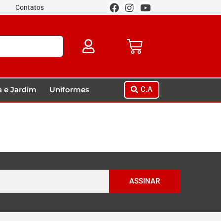
Contatos
 e Jardim
Uniformes
C.A
ASSINAR