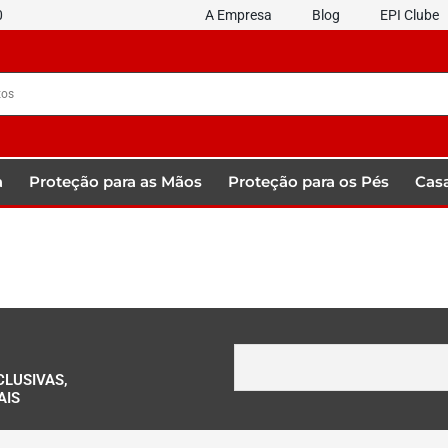
0
A Empresa
Blog
EPI Clube
a
Proteção para as Mãos
Proteção para os Pés
Casa
CLUSIVAS,
AIS