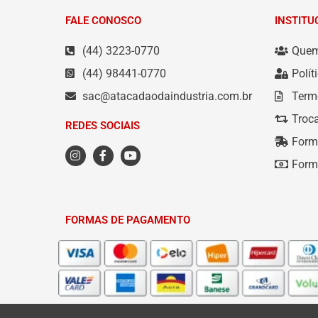
FALE CONOSCO
INSTITU
(44) 3223-0770
Que
(44) 98441-0770
Polít
sac@atacadaodaindustria.com.br
Term
Troc
REDES SOCIAIS
Form
Form
FORMAS DE PAGAMENTO