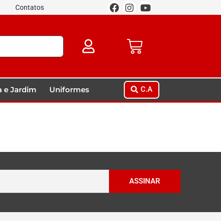
Contatos
 e Jardim
Uniformes
C.A
ASSINAR