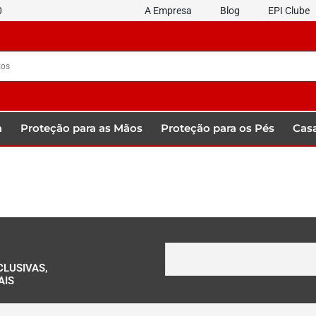
0
A Empresa
Blog
EPI Clube
a
Proteção para as Mãos
Proteção para os Pés
Casa
CLUSIVAS,
AIS