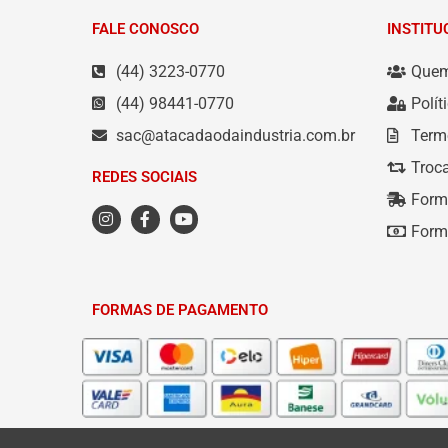
FALE CONOSCO
INSTITU
(44) 3223-0770
Que
(44) 98441-0770
Polít
sac@atacadaodaindustria.com.br
Term
Troc
REDES SOCIAIS
Form
Form
FORMAS DE PAGAMENTO