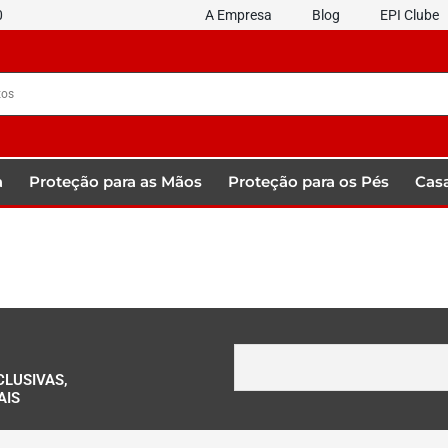
0
A Empresa
Blog
EPI Clube
a
Proteção para as Mãos
Proteção para os Pés
Casa
CLUSIVAS,
AIS