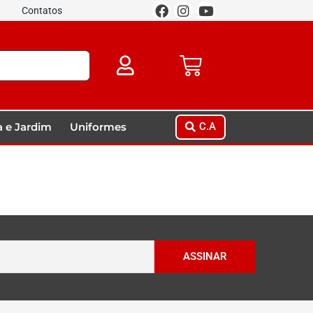
Contatos
 e Jardim
Uniformes
C.A
ASSINAR