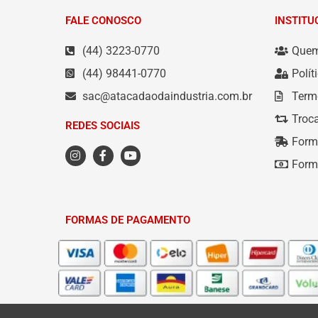
FALE CONOSCO
INSTITU
(44) 3223-0770
Que
(44) 98441-0770
Polít
sac@atacadaodaindustria.com.br
Term
Troc
REDES SOCIAIS
Form
Form
FORMAS DE PAGAMENTO