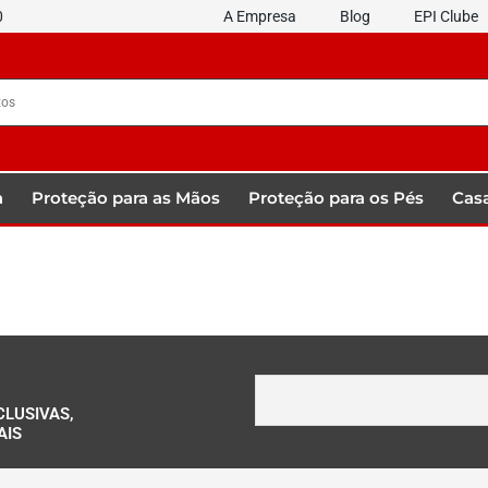
0
A Empresa
Blog
EPI Clube
a
Proteção para as Mãos
Proteção para os Pés
Casa
CLUSIVAS,
AIS