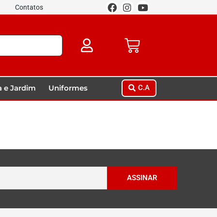
Contatos
 e Jardim
Uniformes
C.A
ASSINAR