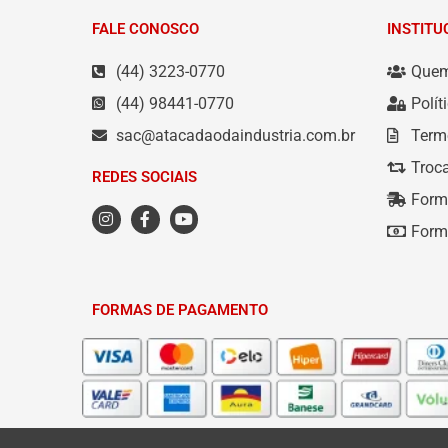
FALE CONOSCO
INSTITU
(44) 3223-0770
Que
(44) 98441-0770
Polít
sac@atacadaodaindustria.com.br
Term
Troc
REDES SOCIAIS
Form
Form
FORMAS DE PAGAMENTO